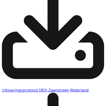
Uitvoeringsprotocol SROI Zaanstreek-Waterland