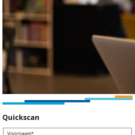
Quickscan
Voornaam
*