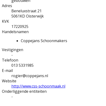
gebouwen
Adres
Beneluxstraat 21
5061KD
Oisterwijk
KVK
17220925
Handelsnamen
Coppejans Schoonmakers
Vestigingen
-
Telefoon
013 5331985
E-mail
rogier@coppejans.nl
Website
http://www.css-schoonmaak.nl
Onderliggende entiteiten
-